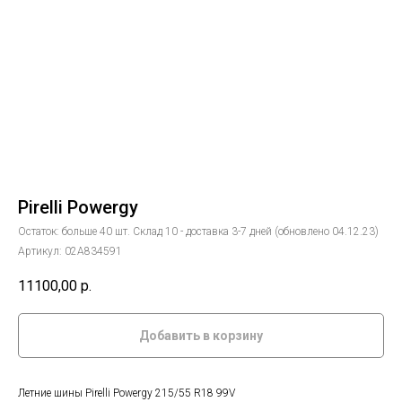
Pirelli Powergy
Остаток: больше 40 шт. Склад 10 - доставка 3-7 дней (обновлено 04.12.23)
Артикул:
02А834591
11100,00
р.
Добавить в корзину
Летние шины Pirelli Powergy 215/55 R18 99V