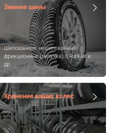
Зимние шины
Шипованные, нешипованные/
фрикционные (липучка), с RunFlat и
др.
Хранение ваших колес