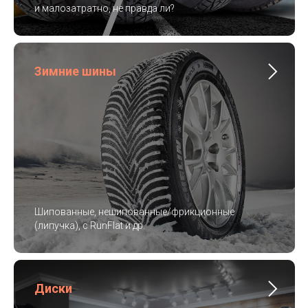
и малозатратно, не правда ли?
Зимние шины
Шипованные, нешипованные/фрикционные
(липучка), с RunFlat и др.
Диски