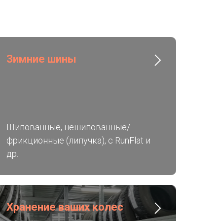
Зимние шины
Шипованные, нешипованные/
фрикционные (липучка), с RunFlat и
др.
Хранение ваших колес