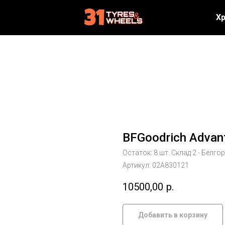
Х
BFGoodrich Advan
Остаток: 8 шт. Склад 2 - Белго
Артикул:
02А830121
10500,00
р.
Добавить в корзину