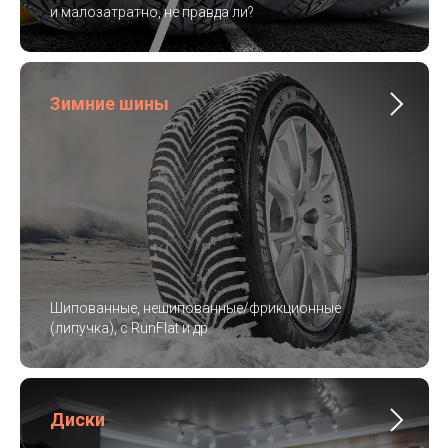
и малозатратно, не правда ли?
Зимние шины
Шипованные, нешипованные/фрикционные
(липучка), с RunFlat и др.
Диски