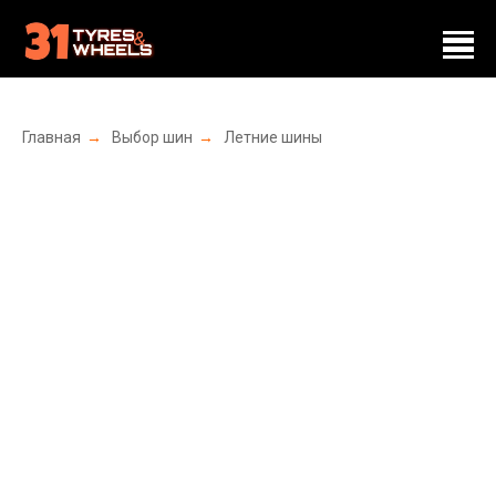
Главная
→
Выбор шин
→
Летние шины